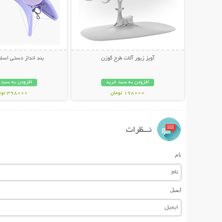
آویز زیور آلات طرح گوزن
بند انداز دستی اسلیک ue
افزودن به سبد خرید
افزودن به سبد 
198000 تومان
398000 تومان
نـــظرات
نام
ایمیل