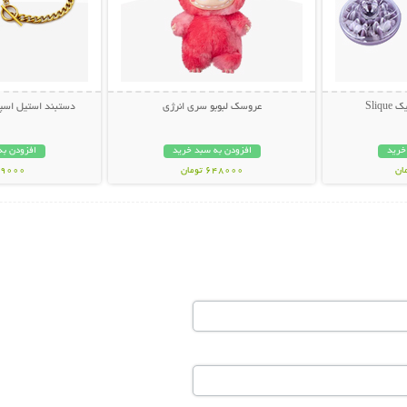
Sliq
عروسک لبوبو سری انرژی
دستبند استیل اسپر
خرید
افزودن به سبد خرید
افزودن به
648000 تومان
79000 توم