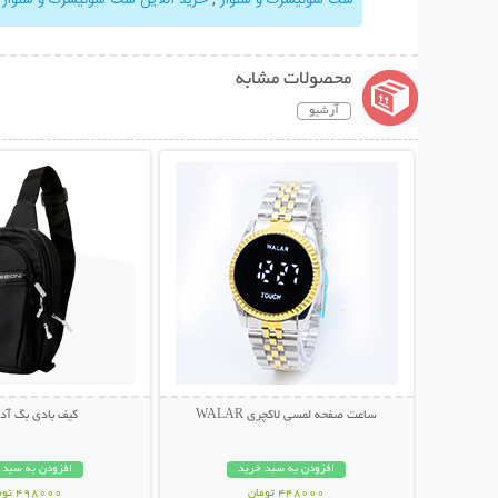
محصولات مشابه
آرشیو
نمایش توضیحات بیشتر
نمایش توضیحات 
ساعت صفحه لمسی لاکچری WALAR
کیف بادی بگ آ
افزودن به سبد خرید
افزودن به سبد 
448000 تومان
498000 تومان