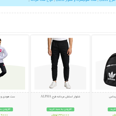
بیشتر
نمایش توضیحات بیشتر
نمایش توضی
دیداس
شلوار اسلش مردانه طرح ALPHA
ست هودی و شلوا
خرید
افزودن به سبد خرید
افزودن به
348000 تومان
369000 تو