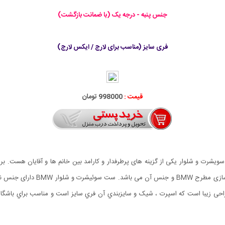
جنس پنبه - درجه یک (با ضمانت بازگشت)
فری سایز (مناسب برای لارج / ایکس لارج)
قیمت :
998000 تومان
آقایان داریم که امتیاز اصلی اون 
ت, دوخت تميز و طراحی زیبا است که اسپرت ، شیک و سايزبندي آن فري سايز است و مناسب براي 