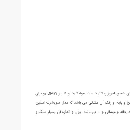
در فصل سرما باید به فکر لباس های گرم باشیم که طبیعتا ست سویشرت و شلوار یکی از گزینه های پرطرفدار و کارامد بین خانم ها و آقایان هست. برای همین امروز پیشنهاد ست سوئیشرت و شلوار BMW رو برای
طراحی متفاوت شرکت خودروسازی مطرح BMW و جنس آن می باشد. ست سوئیشرت و شلوار BMW دارای جنس نخ و پنبه و رنگ آن مشکی می باشد که مدل سویشرت آستین
باشگاه ,خانه و مهمانی و … می باشد. وزن و اندازه آن بسیار سبک و