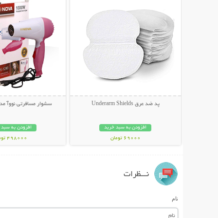
پد ضد عرق Underarm Shields
سشوار مسافرتی نووآ مدل -1290
افزودن به سبد خرید
افزودن به سبد 
69000 تومان
498000 تومان
نـــظرات
نام