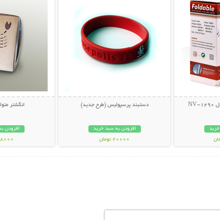
NV
دستبند پرسپولیس (طرح جدید)
انگشتر متول
خرید
افزودن به سبد خرید
افزودن به
20000 تومان
78000 توم