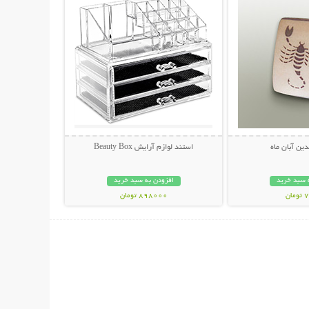
دین آبان ماه
استند لوازم آرایش Beauty Box
 سبد خرید
افزودن به سبد خرید
ان
898000 تومان