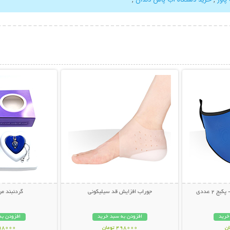
بیشتر
نمایش توضیحات بیشتر
نمایش توضی
 2 عددی
جوراب افزایش قد سیلیکونی
گردنبند م
خرید
افزودن به سبد خرید
افزودن به
498000 تومان
598000 تو