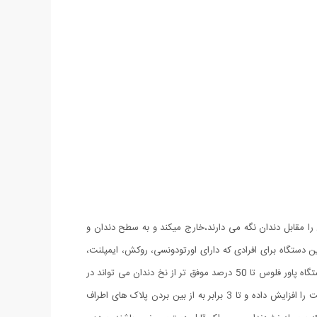
له باریکی که آن را مقابل دندان نگه می دارند،خارج میکند و به سطح دندان و
ین دستگاه برای افرادی که دارای اورتودونسی، روکش، ایمپلنت،
دندان مصنوعی و یا پروتزهای اورتودنسی می باشند و یا نخ کشیدن را سخت می دانند بسیار مناسب است. آزمایشات نشان داده اند که استفاده از دستگاه پاور فلوس تا 50 درصد موفق تر از نخ دندان می تواند در
سلامت لثه ها موثر باشد. همچنین برای افرادی که از ایمپلنت و ارتودنسی استفاده می کنند پاور فلوس می تواند تا دو برابر سلامت لثه اطراف ایمپلنت را افزایش داده و تا 3 برابر به از بین بردن پلاک های اطراف