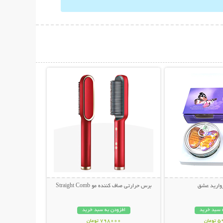
حات بیشتر
نمایش توضیحات بیشتر
روارید عشق
برس حرارتی صاف کننده مو Straight Comb
 سبد خرید
افزودن به سبد خرید
مان
798000 تومان