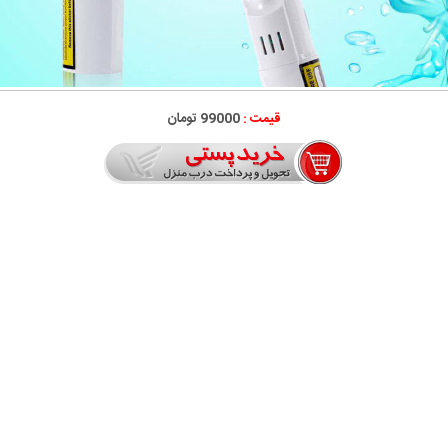
قیمت :
99000 تومان