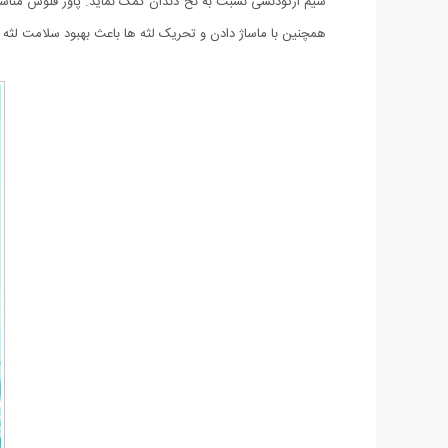
سیم ارتودنسی نسبت به نخ دندان کمک نماید. پاور فلوس مناسب 
همچنین با ماساژ دادن و تحریک لثه ها باعث بهبود سلامت لثه 