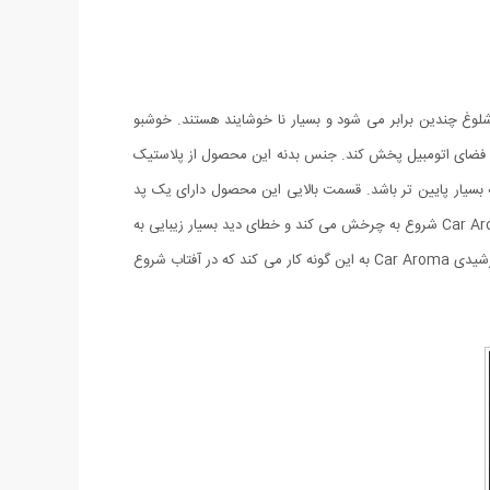
شلوغ چندین برابر می شود و بسیار نا خوشایند هستند. خوشبو
 خود را در فضای اتومبیل پخش کند. جنس بدنه این محصول از پلاستیک
به بسیار پایین تر باشد. قسمت بالایی این محصول دارای یک پد
خورشیدی می باشد و بر روی آن دو حلقه بر روی هم قرار دارد. زمانی که نور خورشید به صفحه خورشیدی این محصول می تابد این خوشبو کننده Car Aroma شروع به چرخش می کند و خطای دید بسیار زیبایی به
وجود می آورد. داخل پک محصول چسب قرار گرفته که می توانید با استفاده از آن این خوشبو کنند را بر روی سطوح صاف بچسبانید. خوشبو کننده خورشیدی Car Aroma به این گونه کار می کند که در آفتاب شروع