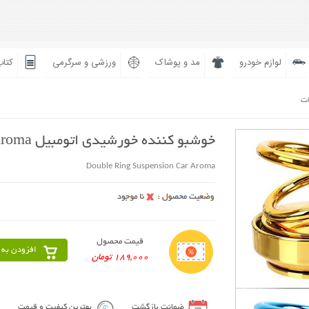
لوازم خودرو
مد و پوشاک
ورزشی و سرگرمی
کتاب
ات
خوشبو کننده خورشیدی اتومبیل Aroma
Double Ring Suspension Car Aroma
قیمت محصول
افزودن به 
189,000 تومان
ضمانت بازگشت
بهترین کیفیت و قیمت