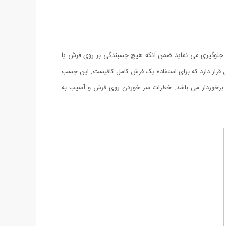
ه راحتی جلوگیری می نماید ضمن آنکه هیچ چسبندگی بر روی فرش یا
به راحتی قابل شستشو با آب بوده و قابل استفاده مجدد هستند. درون هر پکیج 4 عدد چسب و 4 عدد ترمز فرش قرار دارد که برای استفاده یک فرش کامل کافیست. این چسب
ید استفاده کنید. جنس ترمز فرش RUGGIES پلیمر بوده و از مقاومت بالایی برخوردار می باشد. خطرات سر خوردن روی فرش و آسیب به