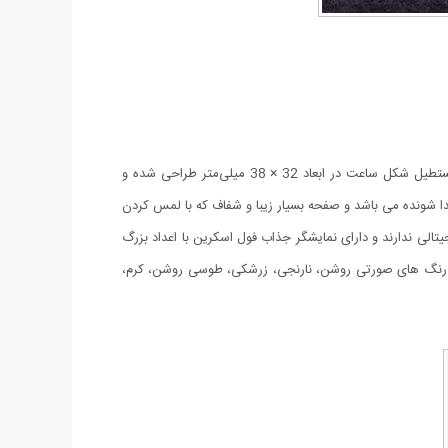
این محصول یکی از جذابترین ساعت های ال ای دی موجود در بازار است که دقیقا طرح اپل واچ (سری 3) طراحی شده است. صفحه نمایشی و مستطیل شکل ساعت در ابعاد 32 × 38 میلی‌متر طراحی شده و
 بند جدا شونده می باشد و صفحه بسیار زیبا و شفاف که با لمس کردن
لی ندارند و دارای نمایشگر جذاب فول اسکرین با اعداد بزرگ
 رنگ های صورتی روشن، نارنجی، زرشکی، طوسی روشن، کرم،