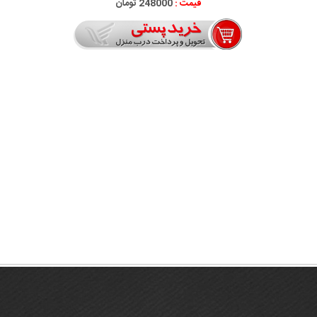
قیمت :
248000 تومان