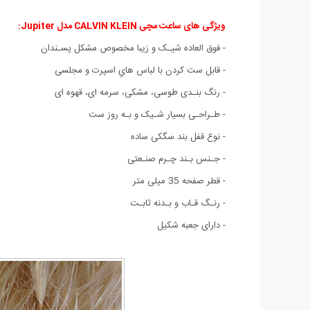
ویژگی های ساعت مچی CALVIN KLEIN مدل Jupiter:
- فوق العاده شیـک و زیبا مخصوص مشکل پسـندان
- قابل ست كردن با لباس هاي اسپرت و مجلسی
- رنگ بنـدی طوسی
، مشکی
، سرمه ای
، قهوه ای
- طـراحـی بسیار شـیک و بـه روز ست
- نوع قفل بند سگکی ساده
- جـنس بـند چـرم صنـعتی
- قطر صفحه 35 میلی متر
- رنـگ قـاب و بـدنه ثابـت
- دارای جعبه شکیل