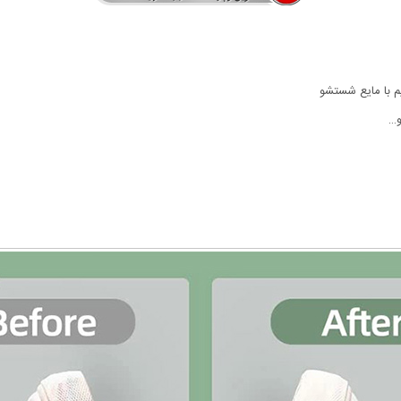
م با مایع شستشو
و…