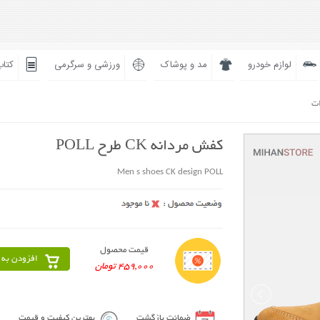
لوازم خودرو
مد و پوشاک
ورزشی و سرگرمی
کتاب
ات
کفش مردانه CK طرح POLL
Men s shoes CK design POLL
قیمت محصول
افزودن به 
459,000 تومان
ضمانت بازگشت
بهترین کیفیت و قیمت