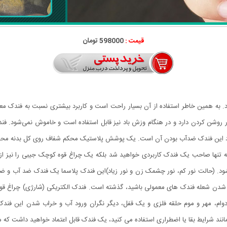
قیمت :
598000 تومان
به همین خاطر استفاده از آن بسیار راحت است و کاربرد بیشتری نسبت به فندک معمول
ر روشن کردن دارد و در هنگام وزش باد نیز قابل استفاده است و خاموش نمی‌شود. فندک
 این فندک ضدآب بودن آن است. یک پوشش پلاستیک محکم شفاف روی کل بدنه محصول قرا
ود. (حالت نور کم، نور چشمک زن و نور زیاد)این فندک پلاسما یک فندک ضد آب و ضد ب
شدن شعله فندک های معمولی باشید، گذشته است. فندک الکتریکی (شارژی) چراغ قوه 
یک قاب بیرونی بادوام، مهر و موم حلقه فلزی و یک قفل، دیگر نگران ورود آب و خراب شدن ای
نند شرایط بقا یا اضطراری استفاده می کنید، یک فندک قابل اعتماد خواهید داشت که م