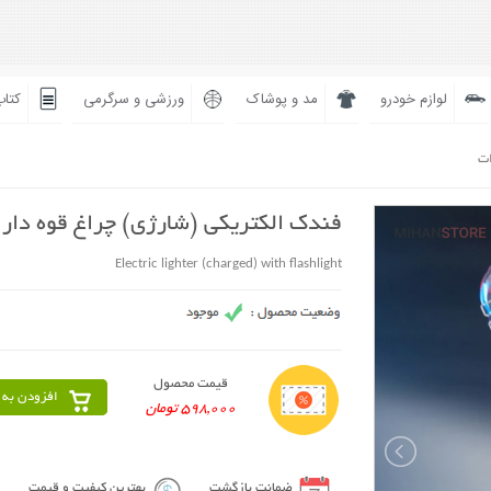
لوازم خودرو
مد و پوشاک
ورزشی و سرگرمی
کتاب
ات
فندک الکتریکی (شارژی) چراغ قوه دار
Electric lighter (charged) with flashlight
قیمت محصول
افزودن به 
598,000 تومان
ضمانت بازگشت
بهترین کیفیت و قیمت