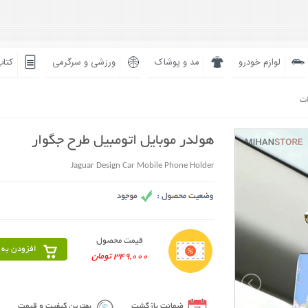
لوازم خودرو
مد و پوشاک
ورزشی و سرگرمی
کتاب
ات
هولدر موبایل اتومبیل طرح جگوار
Jaguar Design Car Mobile Phone Holder
قیمت محصول
افزودن به 
349,000 تومان
ضمانت بازگشت
بهترین کیفیت و قیمت