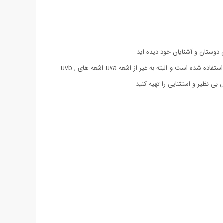
لنز این عینک از نوع UV 400 ضد خش با رنگ ثابت میباشد که در آن از تکنولوژی آنتی رفلس استفاده شده است و برای ساخت آن از یک نوع پلیمر استفاده شده است و البته به غیر از اشعه uva اشعه های uvb ,