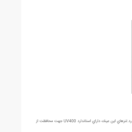
عينك مذكور به دليل طراحي بسيار زيبا و مدرن توانسته است محبوبيت بسياري در بين اقشار مختلف مخصوصا بازیگران سینما و خوانندگان بدست بياورد.لنزهاي اين عينك داراي استاندارد UV400 جهت محافظت از