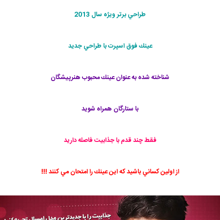
طراحي برتر ويژه سال 2013
عينك فوق اسپرت با طراحي جديد
شناخته شده به عنوان عينك محبوب هنرپيشگان
با ستارگان همراه شويد
فقط چند قدم با جذابيت فاصله داريد
از اولين كساني باشيد كه اين عينك را امتحان مي كنند !!!