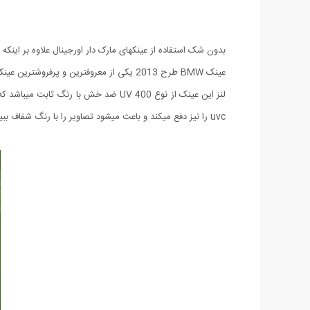
بدون شک استفاده از عینکهای مارک دار اورجینال علاوه بر این
عینک BMW طرح 2013 یکی از معروفترین و پرفروشترین عینکهای این کمپانی بزرگ میباشد که مطمئنا شما هم تا کنون این عینک معروف را بر چشمان دوستان و آشنایان خود دیده اید.
uvc را نیز دفع میکند و باعث میشود تصاویر را با رنگ شفاف ببینید. طراحی این مدل به صورتی بوده که با تمامی چهره ها متناسب باشد. حتما این مدل بی نظیر و استثنایی را تهیه کنید ...