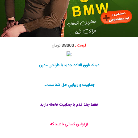
قیمت :
38000 تومان
عينك فوق العاده جديد با طراحي مدرن
جذابيت و زيبايي حق شماست…
فقط چند قدم با جذابيت فاصله داريد
از اولين كساني باشيد كه