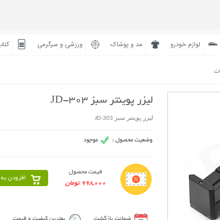
لوازم خودرو
مد و پوشاک
ورزشی و سرگرمی
کتاب
ات
لیزر پوینتر سبز JD-303
لیزر پوینتر سبز JD-303
قیمت محصول
افزودن به 
998,000 تومان
ضمانت بازگشت
بهترین کیفیت و قیمت