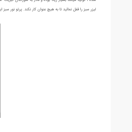
لیزر سبز را قفل نمائید تا به هیچ عنوان کار نکند. پرتو نور سبز ایجاد شده با این لیزر حرارتی 12 کیلومتر در خ