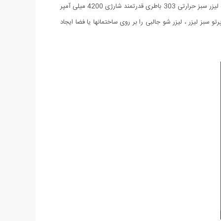
بدنه لیزر سبز حرارتی مدل 303 از آلیاژ فلزی ضد زنگ و محکم بوده و از چندین قسمت مجزا تشکیل میشود که به همدیگر متصل میگردند. منبع تغذیه لیزر سبز حرارتی 303 باطری قدرتمند شارژی 4200 میلی آمپر
سبز لیزر ، لیزر شو جالبی را بر روی ساختمانها یا فضا ایجاد