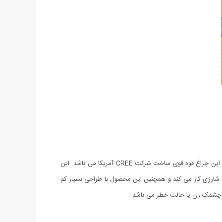
چراغ قوه ی زوم دار پلیس جیبی یک چراغ قوه ی کامل و تمام عیار هست چرا که هر انتظاری از چراغ قوه دارید برای شما فراهم خواهد ساخت. LED این چراغ قوه قوی ساخت شرکت CREE آمریکا می باشد. این
 آلومینیوم مقاوم بوده و بصورت شارژی کار می کند و همچنین این محصول با طراحی بسیار کم
 و چشمک زن یا حالت خطر می باشد..