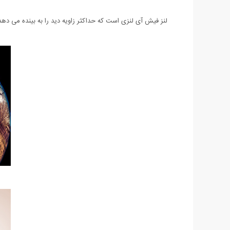
لنز فیش آی لنزی است که حداکثر زاویه دید را به بینده می دهد و معمولا فاصله کانونی آن بین 6 تا 16 میلیمتر است. دلیل نامگذاری ا