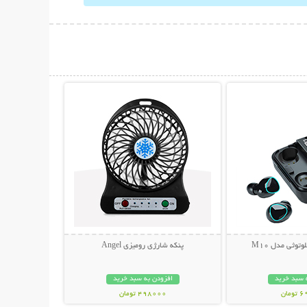
حات بیشتر
نمایش توضیحات بیشتر
توثی مدل M10
پنکه شارژی رومیزی Angel
 سبد خرید
افزودن به سبد خرید
مان
498000 تومان