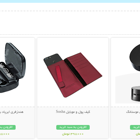
بیشتر
نمایش توضیحات بیشتر
نمایش توضی
 موستانگ
کیف پول و موبایل Sosha
هندزفری ایرپاد بلو
خرید
افزودن به سبد خرید
افزودن به
398000 تومان
698000 تو