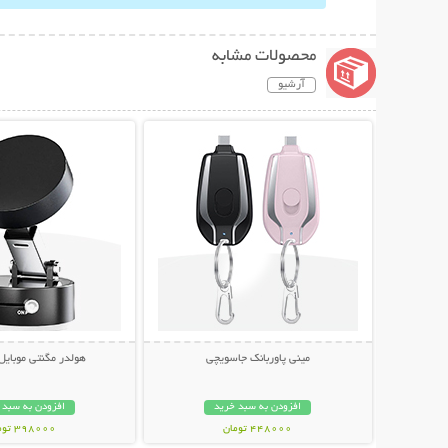
محصولات مشابه
آرشیو
نمایش توضیحات بیشتر
نمایش توضیحات 
مینی پاوربانک جاسویچی
هولدر مگنتی موبایل
افزودن به سبد خرید
افزودن به سبد 
448000 تومان
398000 تومان