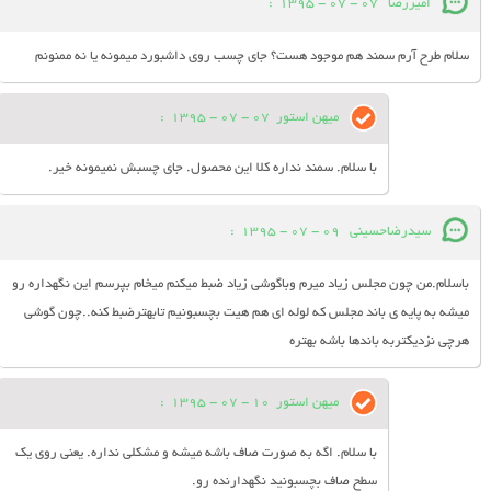
امیررضا
07 - 07 - 1395
:
سلام طرح آرم سمند هم موجود هست؟ جای چسب روی داشبورد میمونه یا نه ممنونم
میهن استور
07 - 07 - 1395
:
با سلام. سمند نداره کلا این محصول. جای چسبش نمیمونه خیر.
سیدرضاحسینی
09 - 07 - 1395
:
باسلام.من چون مجلس زیاد میرم وباگوشی زیاد ضبط میکنم میخام بپرسم این نگهداره رو
میشه به پایه ی باند مجلس که لوله ای هم هیت بچسبونیم تابهترضبط کنه..چون گوشی
هرچی نزدیکتربه باندها باشه بهتره
میهن استور
10 - 07 - 1395
:
با سلام. اگه به صورت صاف باشه میشه و مشکلی نداره. یعنی روی یک
سطح صاف بچسبونید نگهدارنده رو.