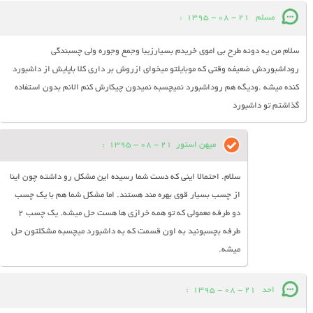
مسلم
21 - 08 - 1395
:
سلام من یه دونه طرح بی اموی خریدم بسیارزیبا وجمع وجوره ولی چسبندگی
روداشبوردش ضعیفه وقتی که موبایلتو میخوای ازروش بر داری کلا باپایش از داشبورد
کنده میشه .ودیگه هم روداشبورد نمیچسبه نمیدون چیکارش کنم الانم بدون استفاده
گذاشتم تو داشبورد
میهن استور
21 - 08 - 1395
:
سلام. احتمالا اینی که دست شما رسیده این مشکل رو داشته چون اینا
از چسب بسیار قوی بهره مند هستند. اما مشکل شما هم با یک چسب
دو طرفه معمولی که تو همه خرازی ها هست حل میشه. یک چسب 2
طرفه بچسبونید به اون قسمت که به داشبورد میچسبه مشکلتون حل
میشه.
احد
21 - 08 - 1395
: