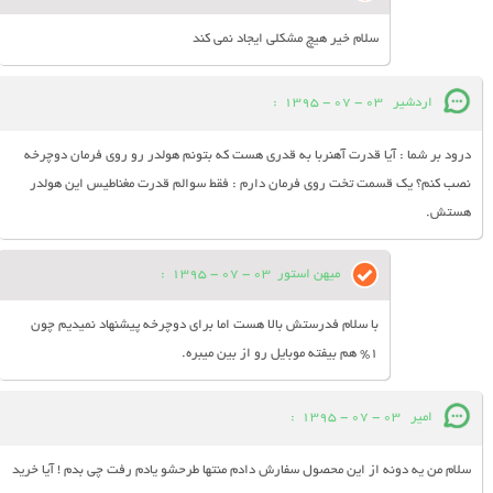
سلام خیر هیچ مشکلی ایجاد نمی کند
اردشیر
03 - 07 - 1395
:
درود بر شما : آیا قدرت آهنربا به قدری هست که بتونم هولدر رو روی فرمان دوچرخه
نصب کنم؟ یک قسمت تخت روی فرمان دارم : فقط سوالم قدرت مغناطیس این هولدر
هستش.
میهن استور
03 - 07 - 1395
:
با سلام فدرستش بالا هست اما برای دوچرخه پیشنهاد نمیدیم چون
1% هم بیفته موبایل رو از بین میبره.
امیر
03 - 07 - 1395
:
سلام من یه دونه از این محصول سفارش دادم منتها طرحشو یادم رفت چی بدم ! آیا خرید