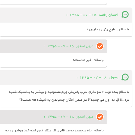
احسان رفعت
15 - 07 - 1395
:
با سلام .. طرح رنو رو دارین ؟
میهن استور
15 - 07 - 1395
:
با سلام. خیر متاسفانه
رسول
18 - 07 - 1395
:
با سلام بنده نوت 3 نئو دارم. درِب باتریش چرم مصنوعیه و بیشتر به پلاستیک شبیه
تره!!!!! آیا به اون می چسبه؟؟ در ضمن امکان چسباندن به شیشه هم هست؟؟
میهن استور
18 - 07 - 1395
:
با سلام. بله میچسبه به هر قابی. اگر منظورتون اینه خود هولدر رو به