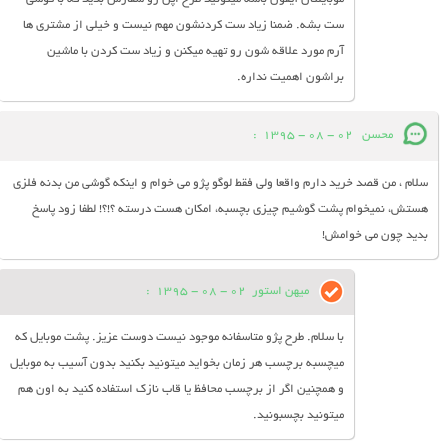
ست بشه. ضمنا زیاد ست کردنشون مهم نیست و خیلی از مشتری ها
آرم مورد علاقه شون رو تهیه میکنن و زیاد ست کردن با ماشین
براشون اهمیت نداره.
محسن
02 - 08 - 1395
:
سلام ، من قصد خرید دارم واقعا ولی فقط لوگو پژو می خوام و اینکه گوشی من بدنه فلزی
هستش، نمیخوام پشت گوشیم چیزی بچسبه، امکان هست درسته ؟!؟! لطفا زود پاسخ
بدید چون می خوامش!
میهن استور
02 - 08 - 1395
:
با سلام. طرح پژو متاسفانه موجود نیست دوست عزیز. پشت موبایل که
میچسبه برچسب هر زمان بخواید میتونید بکنید بدون آسیب به موبایل
و همچنین اگر از برچسب محافظ یا قاب نازک استفاده کنید به اون هم
میتونید بچسبونید.