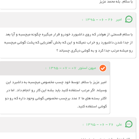
با سلام. بله محمد عزیز
امير
26 - 06 - 1395
:
با سلام قسمتي از هولدر كه روي داشبورد خودرو قرار ميگيره چگونه ميچسبه و آيا بعد
از جدا شدن داشبورد رو خراب نميكنه و اين كه بخش آهنربايي كه پشت گوشي ميچسبه
رو ميشه مرتب جدا كرد و به گوشي ديگري چسباند ؟
میهن استور
07 - 07 - 1395
:
امیر عزیز با سلام. توسط خود چسب مخصوص میچسبه به داشبرد این
وسیله. اگر مرتب استفاده کنید باید بشه این کار رو انجام داد. اما در
اکثر بسته های ما 2 عدد برچسب مخصوص گوشی وجود داره که رو دو
گوشی استفاده کنید.
علی
26 - 06 - 1395
: