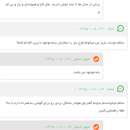
برخی از مدل ها 2 عدد توش دارند. مثل کیا و هیوندای و بنز و بی ام
و.
بابك
31 - 06 - 1395
:
سلام دوست عزيز من ميخوام طرح بنز را سفارش بدم موجود دارين اقدام كنم؟
میهن استور
31 - 06 - 1395
:
بله موجود می باشد.
محمد
03 - 07 - 1395
:
سلام.میخواستم بدونم آهنربای هولدر مشکل بردی رو برای گوشی به همراه داره یا نه؟
لطفا راهنمایی کنین
میهن استور
03 - 07 - 1395
: