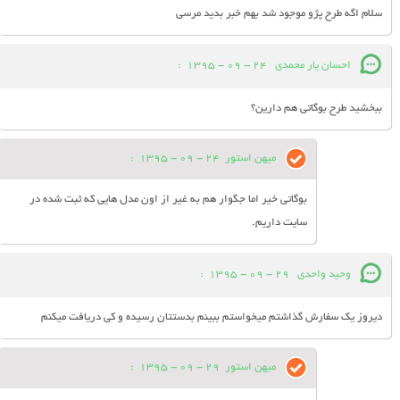
سلام اگه طرح پژو موجود شد بهم خبر بدید مرسی
احسان یار محمدی
24 - 09 - 1395
:
ببخشید طرح بوگاتی هم دارین؟
میهن استور
24 - 09 - 1395
:
بوگاتی خیر اما جگوار هم به غیر از اون مدل هایی که ثبت شده در
سایت داریم.
وحيد واحدى
29 - 09 - 1395
:
ديروز يك سفارش گذاشتم ميخواستم ببينم بدستتان رسيده و كى دريافت ميكنم
میهن استور
29 - 09 - 1395
: