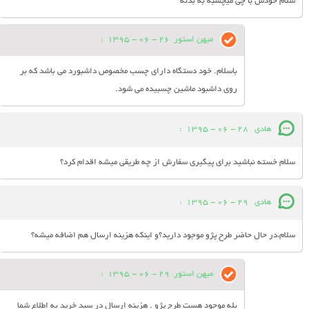
سلام خودش با چی میچسبه به بدنه
میهن استور
26 - 06 - 1395
:
باسلام. خود دستگاه دارای چسب مخصوص داشبورد می باشد که بر
روی داشبود ماشین چسبیده می شود.
هادي
28 - 06 - 1395
:
سلام خسته نباشيد براي پيگيري سفارش از چه طريقي ميشه اقدام كرد؟
هادي
29 - 06 - 1395
:
سلام،در حال حاضر طرح پژو موجود داريد؟و اينكه هزينه ارسال هم اضافه ميشه؟
میهن استور
29 - 06 - 1395
:
بله موجود هست طرح پژو . هزینه ارسال در سبد خرید به اطلاع شما