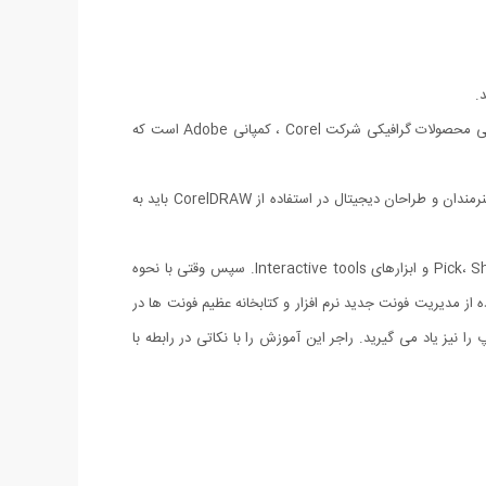
کورل دراو که معمولاً برای طراحی و کمتر برای ویرایش تصاویر مورد استفاده قرار می‌گیرد، از هر دو مدِ بُرداری و پیکسلی پشتیبانی می‌کند. رقیب اصلی محصولات گرافیکی شرکت Corel ، کمپانی Adobe است که
CorelDRAW X8 یک نرم افزار قدرتمند گرافیکی با سابقه ۲۷ ساله است. این دوره آموزشی ابزارهای اساسی و تکنیک هایی را پوشش می دهد که هنرمندان و طراحان دیجیتال در استفاده از CorelDRAW باید به
راجر ومبولت، آموزش دهنده ارشد کورل، شما را قدم به قدم با رابط کاربری و مهمترین ابزارهای جعبه ابزار کورل آشنا می کند: Pick، Shape، Crop، Curve و ابزارهای Interactive tools. سپس وقتی با نحوه
 از مدیریت فونت جدید نرم افزار و کتابخانه عظیم فونت ها در
 نیز یاد می گیرید. راجر این آموزش را با نکاتی در رابطه با