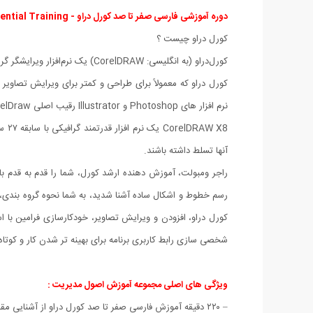
دوره آموزشی فارسی صفر تا صد کورل دراو - CorelDraw Essential Training :
کورل دراو چیست ؟
کورل‌دراو (به انگلیسی: CorelDRAW) یک نرم‌افزار ویرایشگر گرافیکی بُپرداری است، که به دست شرکت کورل در شهر اتاوای کانادا ساخته و بازاریابی شد.
نرم افزار های Photoshop و Illustrator رقیب اصلی CorelDraw محسوب می شوند.
آنها تسلط داشته باشند.
رسم خطوط و اشکال ساده آشنا شدید، به شما نحوه گروه بندی، کپ
کورل دراو، افزودن و ویرایش تصاویر، خودکارسازی فرامین با اس
شخصی سازی رابط کاربری برنامه برای بهینه تر شدن کار و کوتا
ویژگی های اصلی مجموعه آموزش اصول مدیریت :
– ۲۲۰ دقیقه آموزش فارسی صفر تا صد کورل دراو از آشنایی مقدماتی تا ساخت آثار زیبای گرافیکی با کورل دراو .