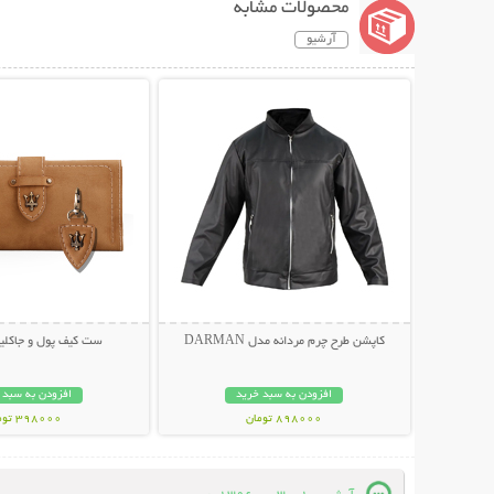
محصولات مشابه
آرشیو
نمایش توضیحات بیشتر
نمایش توضیحات 
کاپشن طرح چرم مردانه مدل DARMAN
ست کیف پول و جاکلید
افزودن به سبد خرید
افزودن به سبد 
898000 تومان
398000 تومان