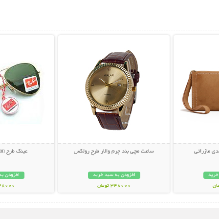
بیشتر
نمایش توضیحات بیشتر
نمایش توضی
ی مازراتی
ساعت مچی بند چرم والار طرح رولکس
عینک طرح Ray.Ban خلبانی
خرید
افزودن به سبد خرید
افزودن به
348000 تومان
348000 تو