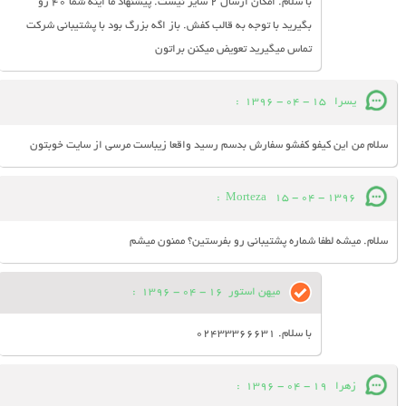
با سلام. امکان ارسال 2 سایز نیست. پیشنهاد ما اینه شما 40 رو
بگیرید با توجه به قالب کفش. باز اگه بزرگ بود با پشتیبانی شرکت
تماس میگیرید تعویض میکنن براتون
یسرا
15 - 04 - 1396
:
سلام من این کیفو کفشو سفارش بدسم رسید واقعا زیباست مرسی از سایت خوبتون
:
Morteza
15 - 04 - 1396
سلام. میشه لطفا شماره پشتیبانی رو بفرستین؟ ممنون میشم
میهن استور
16 - 04 - 1396
:
با سلام. 02433366631
زهرا
19 - 04 - 1396
: