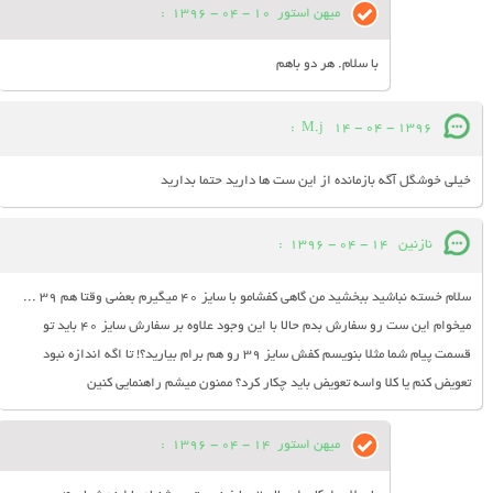
میهن استور
10 - 04 - 1396
:
با سلام. هر دو باهم
:
M.j
14 - 04 - 1396
خیلی خوشگل آگه بازمانده از این ست ها دارید حتما بدارید
نازنین
14 - 04 - 1396
:
سلام خسته نباشید ببخشید من گاهی کفشامو با سایز 40 میگیرم بعضی وقتا هم 39 ...
میخوام این ست رو سفارش بدم حالا با این وجود علاوه بر سفارش سایز 40 باید تو
قسمت پیام شما مثلا بنویسم کفش سایز 39 رو هم برام بیارید؟! تا اگه اندازه نبود
تعویض کنم یا کلا واسه تعویض باید چکار کرد؟ ممنون میشم راهنمایی کنین
میهن استور
14 - 04 - 1396
: