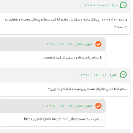
لیلا
30 - 04 - 1396
:
من به 10000309پیامک داده و سفارش دادم ایا این سامانه پیامکی معتبره و متعلق به
شماست؟
میهن استور
30 - 04 - 1396
:
با سلام. بله سامانه رسمی شرکت ما هست .
فایزه
01 - 05 - 1396
:
سلام شما کانال تلکرام هم دارین؟میشه لینکشو بذارین؟
میهن استور
02 - 05 - 1396
:
سلام خدمت شما https://telegram.me/mihan_shop