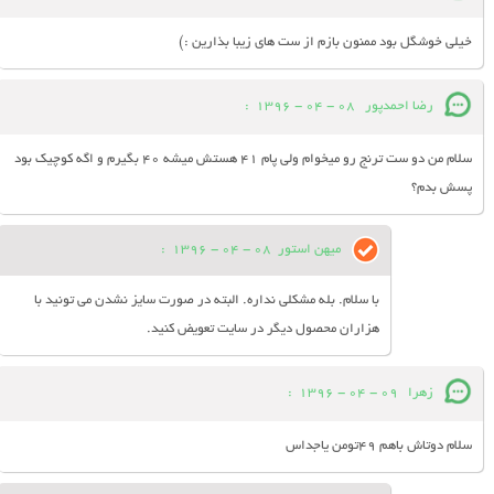
خیلی خوشگل بود ممنون بازم از ست های زیبا بذارین :)
رضا احمدپور
08 - 04 - 1396
:
سلام من دو ست ترنج رو ميخوام ولي پام ٤١ هستش ميشه ٤٠ بگيرم و اگه كوچيك بود
پسش بدم؟
میهن استور
08 - 04 - 1396
:
با سلام. بله مشکلی نداره. البته در صورت سایز نشدن می تونید با
هزاران محصول دیگر در سایت تعویض کنید.
زهرا
09 - 04 - 1396
:
سلام دوتاش باهم ۴۹تومن یاجداس