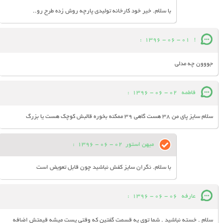
با سلام. خیر خود کارخانه تولیدی پارچه روش زده طرح رو..
:
01 - 06 - 1396
!
جووون چه مدلی
فاطمه
02 - 06 - 1396
:
سلام سایز پای من ۳۸ هست گاهی ۳۹ ممکنه بخوره قالبش کوچک هست یا بزرگ
میهن استور
02 - 06 - 1396
:
با سلام. نگران سایز کفش نباشید چون قابل تعویض است
عارفه
06 - 06 - 1396
:
سلام . خسته نباشید . شما توی یه قسمت گفتین که وقتی پست میشه قیمتش اضافه