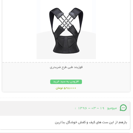
قوزبند طبی طرح ضربدری
افزودن به سبد خرید
598000 تومان
میومیو
19 - 03 - 1396
:
بازهم از این ست های کیف و کفش خوشگل بذارین