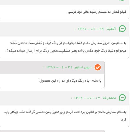
کیفو کفش به دستم رسید عالی بود مرسی
آناهیتا
29 - 06 - 1396
:
با سلام من امروز سفارش دادم فقط میخواسم از رنگ کیف و کفش ست مطمعن باشم
میخوام دقیقا رنگ خود عکس باشه یعنی مشکی...همین رنگ برام ارسال میشه دیگه ؟
میهن استور
29 - 06 - 1396
:
با سلام. بله رنگ دیگه ای نداره این محصول!
محمدرضا
07 - 07 - 1396
:
باسلام سفارش دادم و انلاین پرداخت کردم ولی هنوز بامن تماسی گرفته نشد چیکار باید
کرد