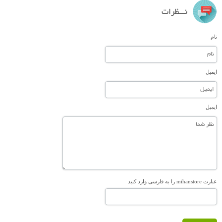
نـــظرات
نام
ایمیل
ایمیل
عبارت mihanstore را به فارسی وارد کنید