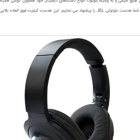
 هیچ سیمی و به وسیله بلوتوث انواع دستگاهای دیجیتال خود همچون گوشی همراه، تب
موسیقی بتوانید تماس های تلفنی خود را نیز پاسخگو باشید به شما هدست بلوتوثی JBL را پیشنهاد می ن