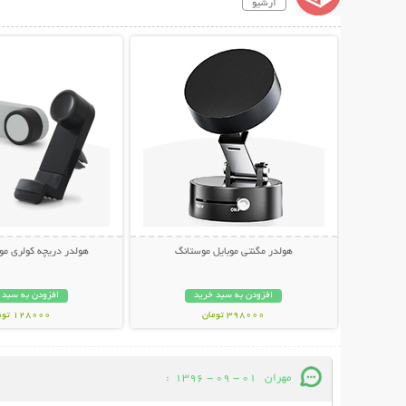
آرشیو
نمایش توضیحات بیشتر
نمایش توضیحات 
هولدر مگنتی موبایل موستانگ
هولدر دریچه کولری موبایل an
افزودن به سبد خرید
افزودن به سبد 
398000 تومان
128000 تومان
مهران
01 - 09 - 1396
: