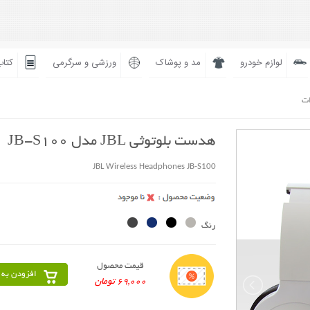
لوازم خودرو
مد و پوشاک
ورزشی و سرگرمی
کتاب
ات
هدست بلوتوثی JBL مدل JB-S100
JBL Wireless Headphones JB-S100
رنگ
قیمت محصول
افزودن به 
69,000 تومان