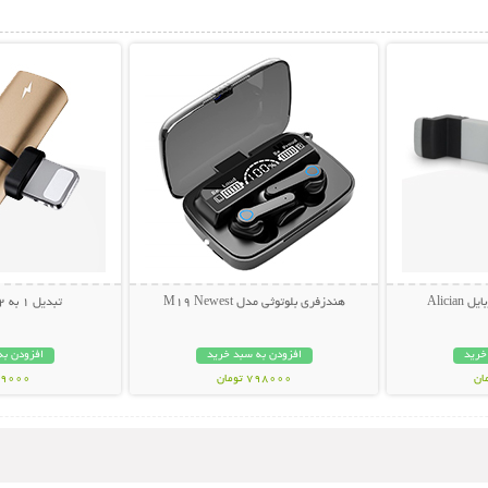
بیشتر
نمایش توضیحات بیشتر
نمایش توضی
Alici
هندزفری بلوتوثی مدل M19 Newest
تبدیل 1 به 2 سوکت آیفون
خرید
افزودن به سبد خرید
افزودن به
798000 تومان
49000 توم