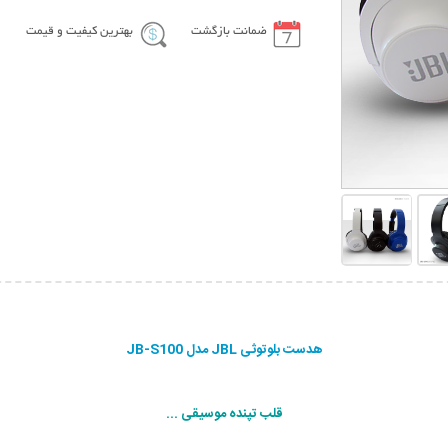
ضمانت بازگشت
بهترین کیفیت و قیمت
هدست بلوتوثی JBL مدل JB-S100
قلب تپنده موسیقی ...