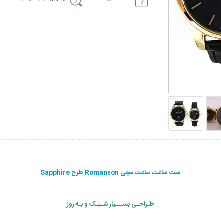
ست ساعت ساعت مچی Romanson طرح Sapphire
طـراحـی بســـیار شـیـک و بـه روز