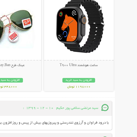
ساعت هوشمند T900 Ultra
عینک طرح Ray.Ban خلبانی
افزودن به سبد خرید
افزودن به سبد 
1198000 تومان
348000 تومان
سید مرتضی سلامی پور حکیم
10 - 12 - 1399
:
با درود فراوان و آرزوی تندرستی و پیروزیهای بیش از پیس و روزافزون برای خانواده بزر