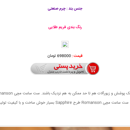
جنس بند : چرم صنعتی
رنگ بندی فریم طلایی
قیمت :
698000 تومان
های ویژه ای مانند نامزدی، ازدواج و یا تولد برای یک زوج باشد. ست سا