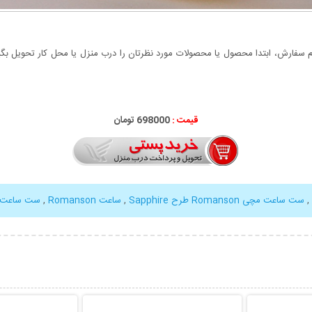
سفارش، ابتدا محصول یا محصولات مورد نظرتان را درب منزل یا محل کار تحویل بگیری
قیمت :
000
698
تومان
,
ست ساعت مچی Romanson طرح Sapphire
,
ساعت Romanson
,
ست ساعت م
بیشتر
نمایش توضیحات بیشتر
نمایش توضی