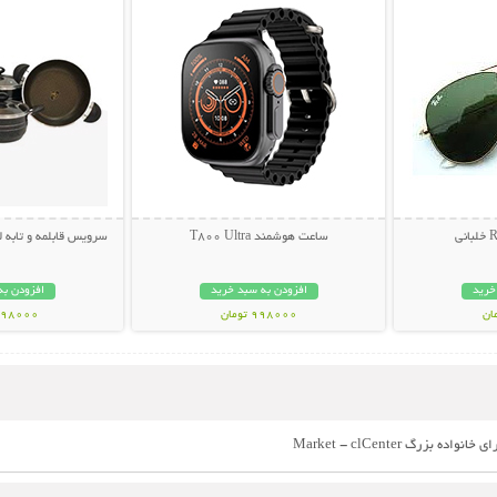
ساعت هوشمند T800 Ultra
سرویس قابلمه و تابه لانه زنبور
خرید
افزودن به سبد خرید
افزودن به
998000 تومان
2898000 تو
گ Market - clCenter