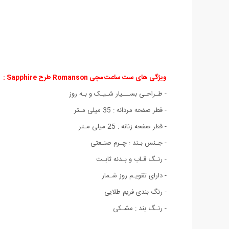
ویژگی های ست ساعت مچی Romanson طرح Sapphire :
- طـراحـی بســـیار شـیـک و بـه روز
- قطر صفحه مردانه : 35 میلی مـتر
- قطر صفحه زنانه : 25 میلی مـتر
- جـنس بـند : چـرم صنـعتی
- رنـگ قـاب و بـدنه ثابـت
- دارای تقویـم روز شـمار
- رنگ بندی فریم طلایی
- رنـگ بند : مشـکی