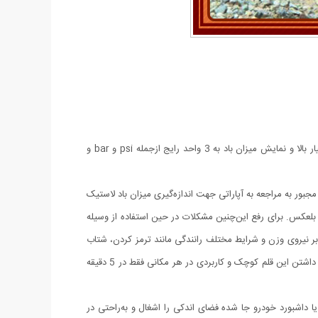
درجه تنظیم باد لاستیک خودرو مدل خودکاری محصولی نوین جهت اندازه‌گیری تنظیم باد لاستیک وسایل نقلیه سبک در کمتر از 5 دقیقه با دقت بسیار بالا و نمایش میزان باد به 3 واحد رایج ازجمله psi و bar و
جبور به مراجعه به آپاراتی جهت اندازه‌گیری میزان باد لاستیک
بلعکس. برای رفع این‌چنین مشکلات در حین استفاده از وسیله
ابر نیروی وزن و شرایط مختلف رانندگی مانند ترمز کردن، شتاب
گرفتن و غیره بیشتر می‌کند. بهترین وضعیت تایر با فشار باد مناسب مهیا می‌شود، بنابراین باید حداقل دو هفته یک‌بار فشار باد را تنظیم کنید. با همراه داشتن این قلم کوچک و کاربردی در هر مکانی فقط در 5 دقیقه
ه طول 14 سانتیمتر و قطر 1 سانتیمتر همانند یک خودکار در جیب یا داشبورد خودرو جا شده فضای اندکی را اشغال و به‌راحتی در