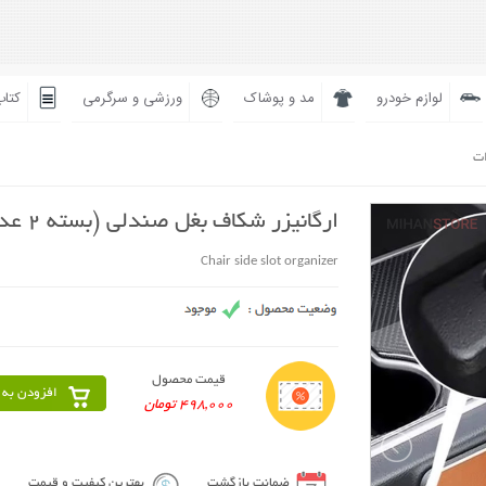
لوازم خودرو
مد و پوشاک
ورزشی و سرگرمی
کتاب
ات
ارگانیزر شکاف بغل صندلی (بسته 2 عددی)
Chair side slot organizer
قیمت محصول
افزودن به 
498,000 تومان
ضمانت بازگشت
بهترین کیفیت و قیمت