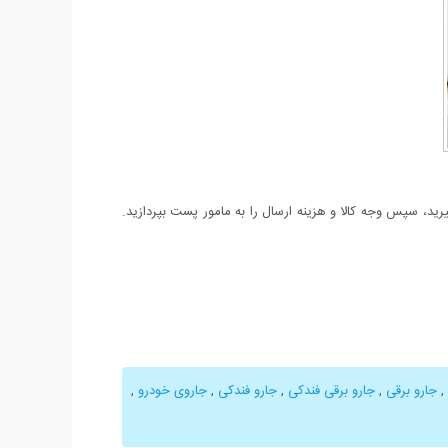
د، سپس وجه کالا و هزینه ارسال را به مامور پست بپردازید.
,
جارو برقی
,
جارو برقی فندکی
,
جارو فندکی
,
جاروی خودرو
,