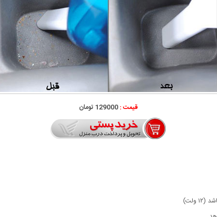
قیمت :
129000 تومان
 ولت)
هد