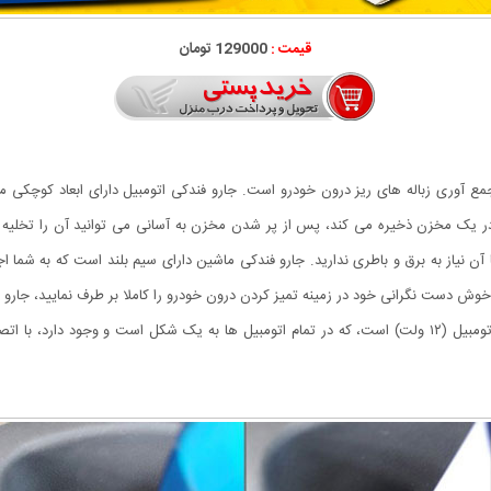
قیمت :
129000 تومان
 جمع آوری زباله های ریز درون خودرو است. جارو فندکی اتومبیل دارای ابعاد کوچکی
ر یک مخزن ذخیره می کند، پس از پر شدن مخزن به آسانی می توانید آن را تخلیه نمو
با آن نیاز به برق و باطری ندارید. جارو فندکی ماشین دارای سیم بلند است که به شما
و خوش دست نگرانی خود در زمینه تمیز کردن درون خودرو را کاملا بر طرف نمایید، جا
آنها می زداید. منبع تغذیه جارو کوچک اتومبیل همان فندکی اتومبیل (۱۲ ولت) است، که در تمام اتومبیل ها به ی