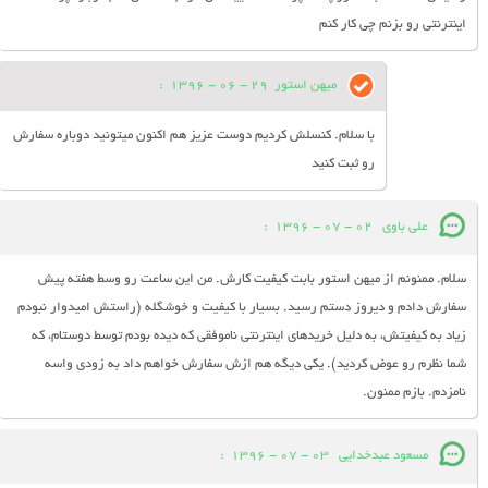
اینترنتی رو بزنم چی کار کنم
میهن استور
29 - 06 - 1396
:
با سلام. کنسلش کردیم دوست عزیز هم اکنون میتونید دوباره سفارش
رو ثبت کنید
علی باوی
02 - 07 - 1396
:
سلام. ممنونم از میهن استور بابت کیفیت کارش. من این ساعت رو وسط هفته پیش
سفارش دادم و دیروز دستم رسید. بسیار با کیفیت و خوشگله (راستش امیدوار نبودم
زیاد به کیفیتش، به دلیل خریدهای اینترنتی ناموفقی که دیده بودم توسط دوستام، که
شما نظرم رو عوض کردید). یکی دیگه هم ازش سفارش خواهم داد به زودی واسه
نامزدم. بازم ممنون.
مسعود عبدخدایی
03 - 07 - 1396
: