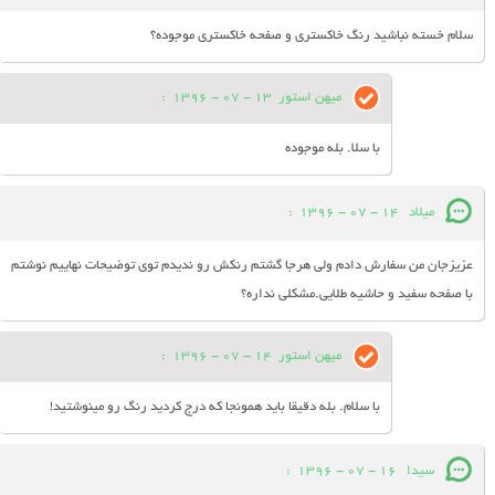
سلام خسته نباشید رنگ خاکستری و صفحه خاکستری موجوده؟
میهن استور
13 - 07 - 1396
:
با سلا. بله موجوده
ميلاد
14 - 07 - 1396
:
عزيزجان من سفارش دادم ولي هرجا گشتم رنكش رو نديدم توي توضيحات نهاييم نوشتم
با صفحه سفيد و حاشيه طلايي.مشكلي نداره؟
میهن استور
14 - 07 - 1396
:
با سلام. بله دقیقا باید همونجا که درج کردید رنگ رو مینوشتید!
سيدا
16 - 07 - 1396
: