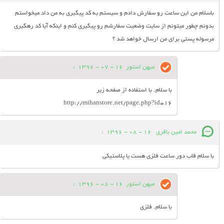
باسلام من اين ساعت رو سفارش دادم و سيستم يه كد پيگيري به من داد ميخواستم
بدونم چطور ميتونم از سايت وضعيت سفارشم رو پيگيري كنم و اينكه آيا كد رهگيري
مرسوله پستي براي من ارسال خواهد شد ؟
میهن استور
16 - 07 - 1396
:
با سلام. با استفاده از صفحه زیر
http://mihanstore.net/page.php?id=16
محمد امین باقری
16 - 08 - 1396
:
با سلام قاب دور ساعت فلزی هست یا پلاستیکی
میهن استور
16 - 08 - 1396
:
با سلام. فلزی